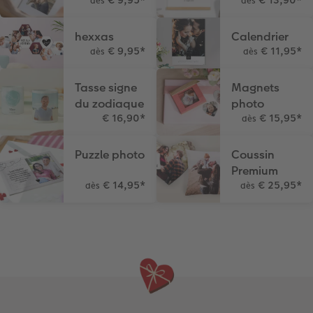
dès
dès
Art Collection
Borne photo
Tipa Awards
hexxas
Calendrier
€ 9,95
*
€ 11,95
*
dès
dès
Modes de commande
Accessoires
Tasse signe
Magnets
Conseils pour vos livres photos
du zodiaque
photo
€ 16,90
*
€ 15,95
*
dès
CEWE MYPHOTOS
Puzzle photo
Coussin
Premium
€ 14,95
*
€ 25,95
*
dès
dès