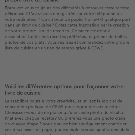
Éprouvez-vous toujours des difficultés à retrouver cette recette
x
XXL Panorama
Tirages photo rétro carré
Tableau photo prestige
Calendrier mural Fineline
Textiles
Faire-part de mariage
Mariage
Pour les enfants
délicieuse ? L‘avez-vous enregistrée sur votre téléphone ou
votre ordinateur ? Ou un bout de papier traîne-t-il quelque part
dans un tiroir de cuisine ? Évitez cette frustration par la création
A5 Panorama
Tirages fine art
Photo sur carton mousse
À annoter
Photo magnets
Faire-part de naissance
Animaux
Pour les animaux
de votre propre livre de recettes. Commencez donc à
rassembler toutes vos recettes préférées, et prenez de belles
Petit Carré
Marque-page photo
Photo sur bois
Modèles créatifs
Coques smartphones
Faire-part d'anniversaire
Conséils décoration murale
Cadeaux plus durables
photos de vos plats. Vous réalisez et commandez votre propre
livre de cuisine en un rien de temps grâce à CEWE.
Bébé
Tirage photo encadré
hexxas
Accessoires
Boîte cadeau
Faire-part de communion
Conseils pour votre livre photo
Types de papier
Poster photo premium
Polyptyque
Bon cadeau CEWE
Tous les thèmes
Conseils pour la photographie
Types de couvertures
Lots de photos
Décoration murale encadrée
Tirages créatifs
Effet relief
CEWE myPhotos
Voici les différentes options pour façonner votre
livre de cuisine
Possibilités
Autocollants photo
Accessoires
Idées cadeaux
Tutoriels
Laissez libre cours à votre créativité, et utilisez le logiciel de
conception pratique de CEWE pour regrouper vos recettes.
Choisissez-vous de ne placer qu’une seule photo du résultat
Effet relief
Boîte photo souvenirs
Concours photo
final avec chaque recette ? Ou préférez-vous une photo claire
de chaque étape ? Vous pouvez bien sûr également combiner
Accessoires
Créez votre photo d'identité
Magazine CEWE
ces deux mises en page, par exemple si vous ajoutez des plats