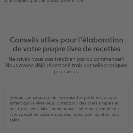
tant simples que complexes à votre livre.
Art Collection
Borne photo
Tipa Awards
Modes de commande
Accessoires
Conseils pour vos livres photos
Conseils utiles pour l‘élaboration
de votre propre livre de recettes
CEWE MYPHOTOS
Ne savez-vous pas très bien par où commencer ?
Nous avons déjà répertorié trois conseils pratiques
pour vous.
Si vous souhaitez donner vos recettes préférées à votre
enfant qui va vivre seul, optez pour des plats simples et
pas trop chers. Ainsi, vous pouvez créer par exemple un
livre spécial de cuisine avec des repas bon marché, mais
sains.