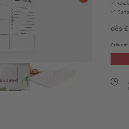
Choi
Surfa
dès €
Créez et