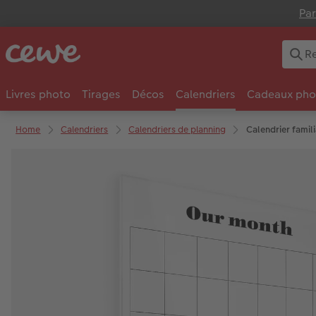
Par
Livres photo
Tirages
Décos
Calendriers
Cadeaux pho
Home
Calendriers
Calendriers de planning
Calendrier famili