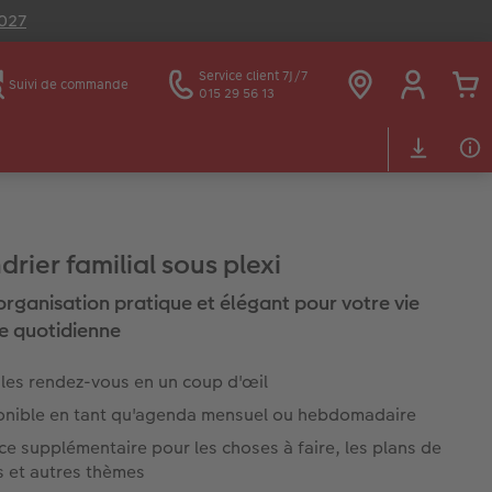
2027
Service client 7J/7
Suivi de commande
015 29 56 13
rier familial sous plexi
'organisation pratique et élégant pour votre vie
le quotidienne
 les rendez-vous en un coup d'œil
onible en tant qu'agenda mensuel ou hebdomadaire
e supplémentaire pour les choses à faire, les plans de
s et autres thèmes