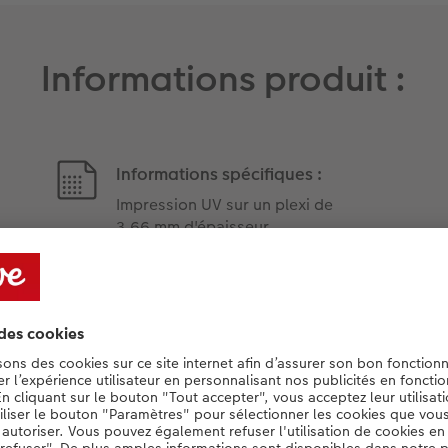
Informations produit :
Informations spécifiques :
Impression UV sur un plexi de
3,66 mm d'épaisseur
semble de nos systèmes de
photos au mur avec le système de fixation