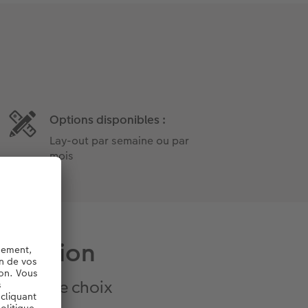
Options disponibles :
Lay-out par semaine ou par
mois
 fixation
 de votre choix