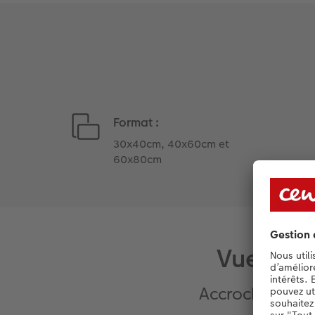
Format :
30x40cm, 40x60cm et
60x80cm
Vue d'en
Accrochez vos 