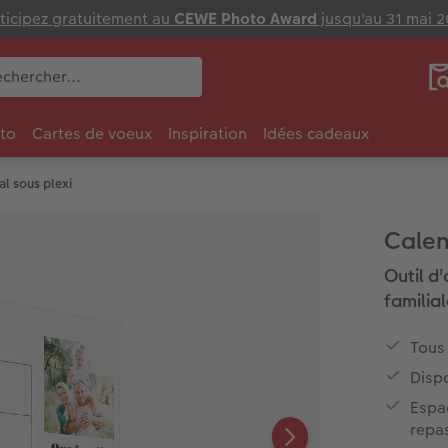
ticipez gratuitement au
CEWE Photo Award
jusqu'au 31 mai 
to
Cartes de voeux
Inspiration
Idées cadeaux
al sous plexi
Calend
Outil d
familia
Tous
Disp
Espac
repa