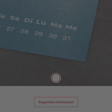
Papier digital satiné
Possibilité d’écrire sur ce papier au stylo.
Doux au toucher, le papier satiné saura vous
séduire avec son effet légèrement nacré. Sa
texture et son rendu de haute qualité mettent en
valeur tous les types de photos. Papier de
250g/m², certifié FSC®.
Regardez maintenant