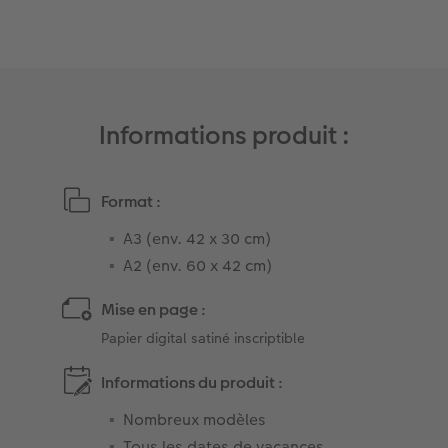
Art Collection
Borne photo
Tipa Awards
Modes de commande
Accessoires
Conseils pour vos livres photos
Informations produit :
CEWE MYPHOTOS
Format :
A3 (env. 42 x 30 cm)
A2 (env. 60 x 42 cm)
Mise en page :
Papier digital satiné inscriptible
Informations du produit :
Nombreux modèles
Tous les dates de vacances