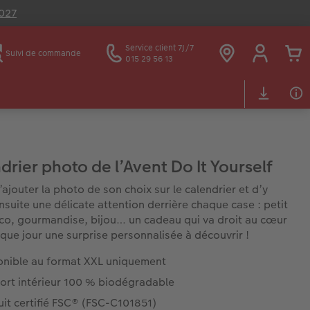
2027
Service client 7J/7
Suivi de commande
015 29 56 13
drier photo de l’Avent Do It Yourself
 d’ajouter la photo de son choix sur le calendrier et d’y
ensuite une délicate attention derrière chaque case : petit
co, gourmandise, bijou… un cadeau qui va droit au cœur
que jour une surprise personnalisée à découvrir !
onible au format XXL uniquement
ort intérieur 100 % biodégradable
it certifié FSC® (FSC-C101851)