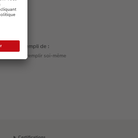
Rempli de :
A remplir soi-même
Certifications