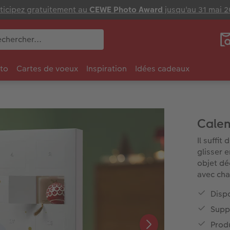
ticipez gratuitement au
CEWE Photo Award
jusqu'au 31 mai 
to
Cartes de voeux
Inspiration
Idées cadeaux
Calen
Il suffit
glisser 
objet dé
avec cha
Disp
Supp
Produ