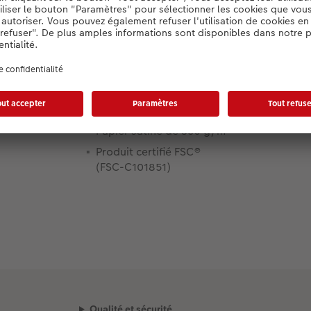
Informations produit :
Informations spécifiques :
Papier satiné de 350 g/m²
Produit certifié FSC®
(FSC-C101851)
Qualité et sécurité