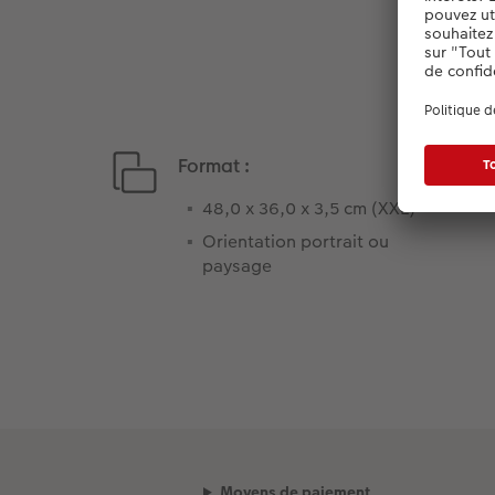
Format :
48,0 x 36,0 x 3,5 cm (XXL)
Orientation portrait ou
paysage
Moyens de paiement