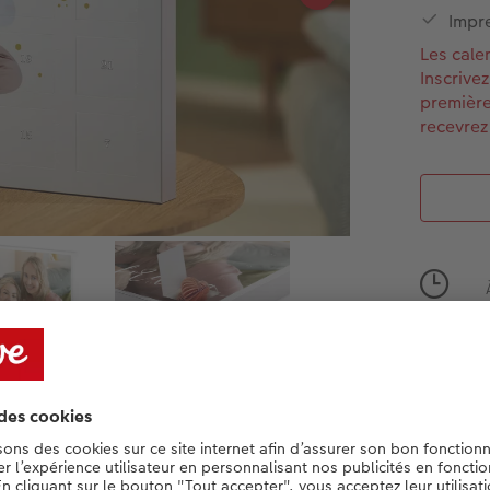
Impre
Les cale
Inscrive
première
recevrez