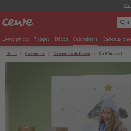
Par
Livres photo
Tirages
Décos
Calendriers
Cadeaux pho
Home
Calendriers
Calendriers de l'avent
Do It Yourself