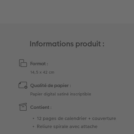
Art Collection
Borne photo
Tipa Awards
Modes de commande
Accessoires
Conseils pour vos livres photos
Informations produit :
CEWE MYPHOTOS
Format :
14,5 x 42 cm
Qualité de papier :
Papier digital satiné inscriptible
Contient :
12 pages de calendrier + couverture
Reliure spirale avec attache