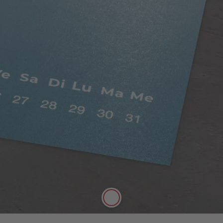
Papier digital satiné
Possibilité d’écrire sur ce papier au stylo.
Papier digital satiné, riche en couleurs, avec un
aspect mat satiné. Doux au toucher, son effet
légèrement nacré et sa texture de haute qualité
mettent en valeur vos photos. Papier de 250g/m²,
certifié FSC®.