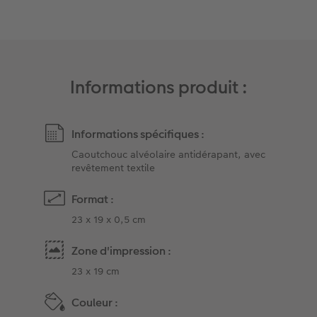
Art Collection
Borne photo
Tipa Awards
Modes de commande
Accessoires
Informations produit :
Conseils pour vos livres photos
CEWE MYPHOTOS
Informations spécifiques :
Caoutchouc alvéolaire antidérapant, avec
revêtement textile
Format :
23 x 19 x 0,5 cm
Zone d'impression :
23 x 19 cm
Couleur :