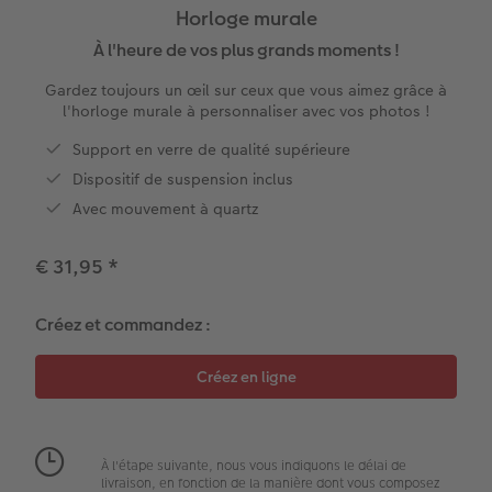
Horloge murale
x
XXL Panorama
Tirages photo rétro carré
Tableau photo prestige
Calendrier mural Fineline
Textiles
Faire-part de mariage
Mariage
Pour les enfants
À l'heure de vos plus grands moments !
Gardez toujours un œil sur ceux que vous aimez grâce à
A5 Panorama
Tirages fine art
Photo sur carton mousse
À annoter
Photo magnets
Faire-part de naissance
Animaux
Pour les animaux
l'horloge murale à personnaliser avec vos photos !
Petit Carré
Marque-page photo
Photo sur bois
Modèles créatifs
Coques smartphones
Faire-part d'anniversaire
Conséils décoration murale
Cadeaux plus durables
Support en verre de qualité supérieure
Dispositif de suspension inclus
Bébé
Tirage photo encadré
hexxas
Accessoires
Boîte cadeau
Faire-part de communion
Conseils pour votre livre photo
Avec mouvement à quartz
Types de papier
Poster photo premium
Polyptyque
Bon cadeau CEWE
Tous les thèmes
Conseils pour la photographie
€ 31,95
*
Types de couvertures
Lots de photos
Décoration murale encadrée
Tirages créatifs
Effet relief
CEWE myPhotos
Créez et commandez :
Possibilités
Autocollants photo
Accessoires
Idées cadeaux
Tutoriels
Effet relief
Boîte photo souvenirs
Concours photo
Accessoires
Créez votre photo d'identité
Magazine CEWE
À l'étape suivante, nous vous indiquons le délai de
livraison, en fonction de la manière dont vous composez