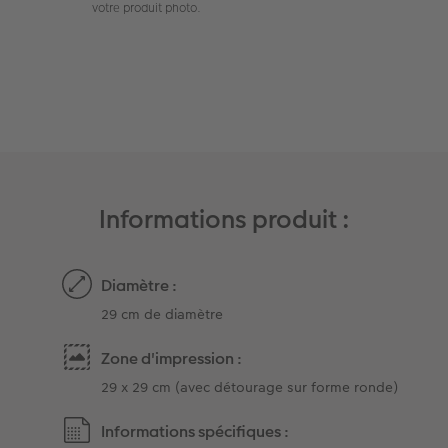
votre produit photo.
Art Collection
Borne photo
Tipa Awards
Modes de commande
Accessoires
Conseils pour vos livres photos
CEWE MYPHOTOS
Informations produit :
Diamètre :
29 cm de diamètre
Zone d'impression :
29 x 29 cm (avec détourage sur forme ronde)
Informations spécifiques :