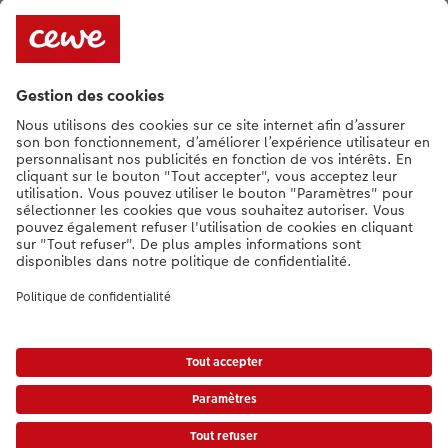
Assortiment
**Besoin d'aide ou d'un conseil pour créer votre produit ?
015 29 56 13
[Lu-Ve : 9:00 - 20:00h | Sa : 9.00 - 17:00h | Di : 12.00 - 16:00h]
FR
|
NL
* Le prix de vente incluant la TVA (frais d'expédition supplémentaires)
Liste des prix.
|
Conditions générales
|
Protection des données
|
Mentions légales
|
Accessibilité