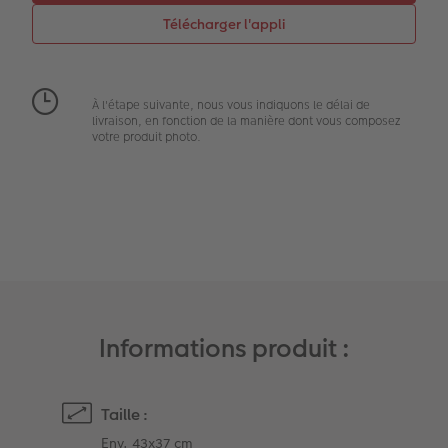
Accessoires
Créez votre photo d'identité
Magazine CEWE
Art Collection
Borne photo
Tipa Awards
À l'étape suivante, nous vous indiquons le délai de
livraison, en fonction de la manière dont vous composez
votre produit photo.
Modes de commande
Accessoires
Conseils pour vos livres photos
CEWE MYPHOTOS
Informations produit :
Taille :
Env. 43x37 cm