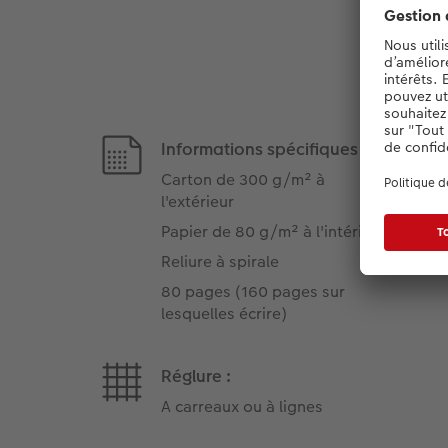
Informations spécifiques :
Carton de 300 g/m² à
l'extérieur
Papier de 80 g/m² à l'intérieur
Reliure à spirale
80 pages (160 pages sur
lesquelles écrire)
Réglure :
A carreaux ou à lignes