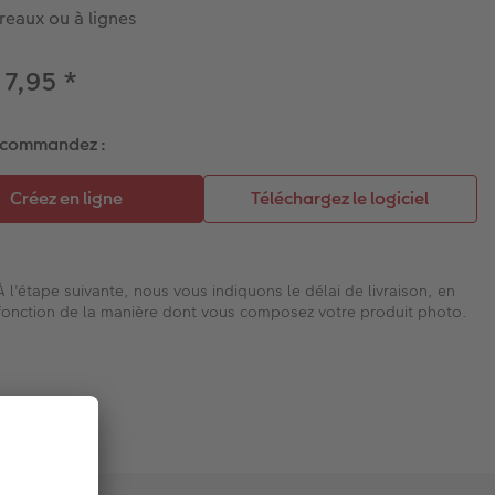
reaux ou à lignes
 7,95
*
 commandez :
À l'étape suivante, nous vous indiquons le délai de livraison, en
fonction de la manière dont vous composez votre produit photo.