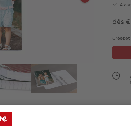
A car
dès €
Créez et