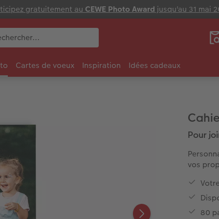
ticipez gratuitement au
CEWE Photo Award
jusqu'au 31 mai 
to
Cartes de voeux
Inspiration
Idées cadeaux
Cahie
Pour joi
Personna
vos prop
Votr
Disp
80 p