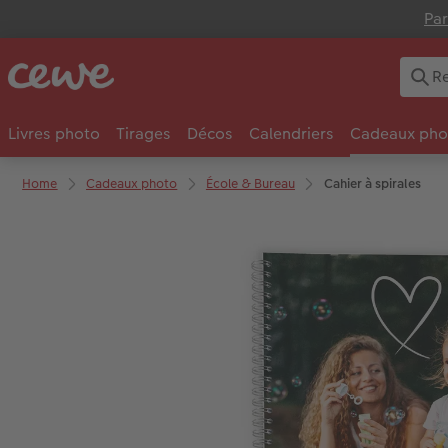
Par
Livres photo
Tirages
Décos
Calendriers
Cadeaux pho
Home
Cadeaux photo
École & Bureau
Cahier à spirales