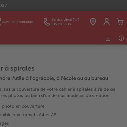
2027
Service client 7J/7
Suivi de commande
015 29 56 13
r à spirales
ndre l'utile à l'agréable, à l'école ou au bureau
lisez la couverture de votre cahier à spirales à l'aide de
res photos ou bien d'un de nos modèles de création.
e photo en couverture
onible aux formats A4 et A5
ages