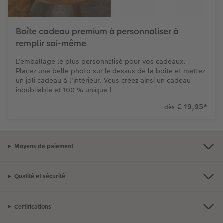
Art Collection
Borne photo
Tipa Awards
Boîte cadeau premium à personnaliser à
Modes de commande
Accessoires
remplir soi-même
Conseils pour vos livres photos
L'emballage le plus personnalisé pour vos cadeaux.
Placez une belle photo sur le dessus de la boîte et mettez
un joli cadeau à l'intérieur. Vous créez ainsi un cadeau
CEWE MYPHOTOS
inoubliable et 100 % unique !
€ 19,95
*
dès
Moyens de paiement
Qualité et sécurité
Certifications