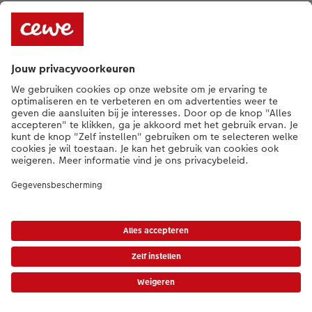
* Tenzij anders vermeld, zijn alle vermelde prijzen inclusief btw en exclusief
verwerkings- en verzendkosten.
Prijslijst
|
Algemene voorwaarden
|
Privacy
|
Imprint
|
Toegankelijkheid