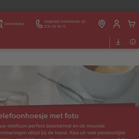
Dagelijks bereikbaar op:
Orderstatus
015 29 56 13
elefoonhoesje met foto
uw telefoon perfect beschermd en de mooiste
rinneringen altijd bij de hand. Kies uit vele persoonlijke