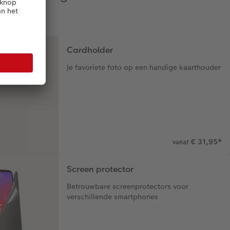
Cardholder
Je favoriete foto op een handige kaarthouder
€ 31,95
*
vanaf
Screen protector
Betrouwbare screenprotectors voor
verschillende smartphones