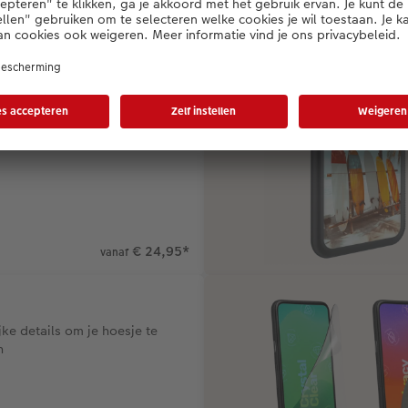
oonhouder voor elk avontuur
€ 24,95
*
vanaf
ijke details om je hoesje te
n