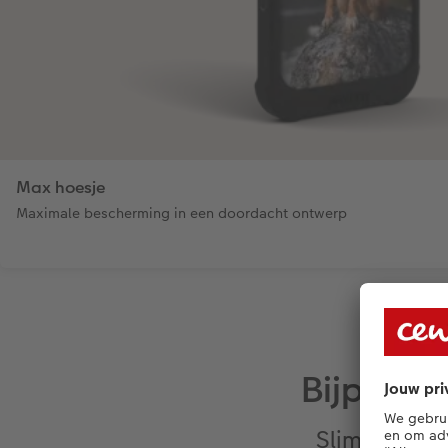
Max hoesje
Maximale bescherming in een doordacht ontwerp
Bijpasse
Slimme acce