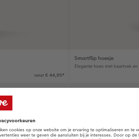
Smartflip hoesje
Elegante hoes met kaartvak en
€ 44,95
*
vanaf
nde accessoires voor je s
ssoires voor meer gemak, bescherming en