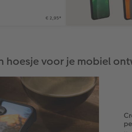
€ 2,95
*
en hoesje voor je mobiel on
Cr
pe