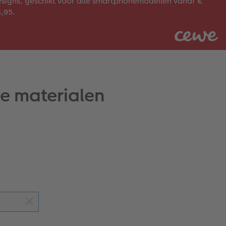
signs, geschikt voor alle smartphonemodellen vanaf €
,95.
e materialen
!