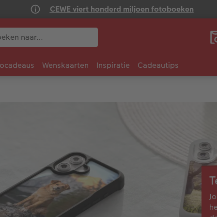
CEWE viert honderd miljoen fotoboeken
tocadeaus
Wenskaarten
Inspiratie
Cadeautips
T
Jo
he