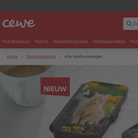
Fotoboeken
Foto's
Wanddecoratie
Fotokalenders
Fo
Home
Telefoonhoesjes
Alle telefoonhoesjes