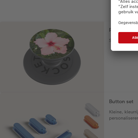
PopGrip
Stevige telef
Button set
Kleine, kleurr
personalisere