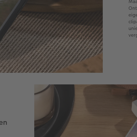
Maa
Ont
eig
cli
uni
ver
ven