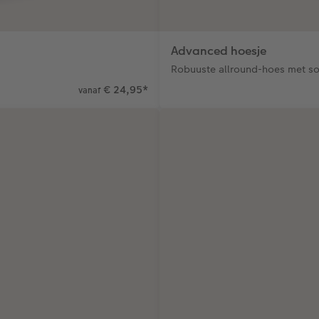
Advanced hoesje
Robuuste allround-hoes met s
€ 24,95
*
vanaf