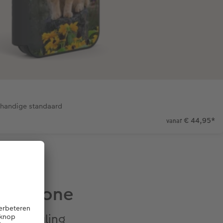
 handige standaard
€ 44,95
*
vanaf
martphone
 uitstraling