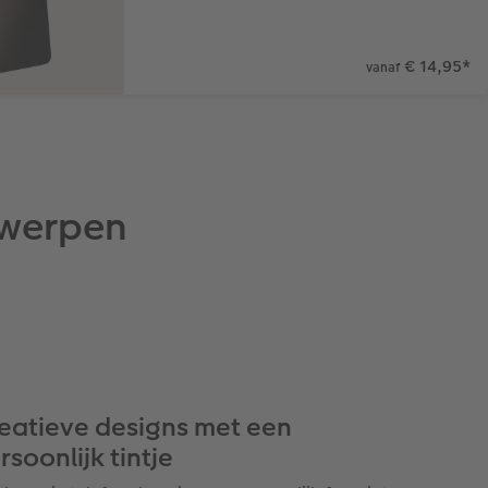
€ 14,95
*
vanaf
twerpen
eatieve designs met een
rsoonlijk tintje