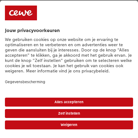
* Tenzij anders vermeld, zijn alle vermelde prijzen inclusief btw en exclusief
verwerkings- en verzendkosten.
Prijslijst
|
Algemene voorwaarden
|
Privacy
|
Imprint
|
Toegankelijkheid