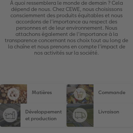
À quoi ressemblera le monde de demain ? Cela
dépend de nous. Chez CEWE, nous choisissons
x
XXL Panorama
Tirages photo rétro carré
Tableau photo prestige
Calendrier mural Fineline
Textiles
Faire-part de mariage
Mariage
Pour les enfants
consciemment des produits équitables et nous
accordons de l'importance au respect des
A5 Panorama
Tirages fine art
Photo sur carton mousse
À annoter
Photo magnets
Faire-part de naissance
Animaux
Pour les animaux
personnes et de leur environnement. Nous
attachons également de l'importance à la
transparence concernant nos choix tout au long de
Petit Carré
Marque-page photo
Photo sur bois
Modèles créatifs
Coques smartphones
Faire-part d'anniversaire
Conséils décoration murale
Cadeaux plus durables
la chaîne et nous prenons en compte l'impact de
nos activités sur la société.
Bébé
Tirage photo encadré
hexxas
Accessoires
Boîte cadeau
Faire-part de communion
Conseils pour votre livre photo
Types de papier
Poster photo premium
Polyptyque
Bon cadeau CEWE
Tous les thèmes
Conseils pour la photographie
Types de couvertures
Lots de photos
Décoration murale encadrée
Tirages créatifs
Effet relief
CEWE myPhotos
Matières
Commande
Possibilités
Autocollants photo
Accessoires
Idées cadeaux
Tutoriels
Développement
Livraison
Effet relief
Boîte photo souvenirs
Concours photo
et production
Accessoires
Créez votre photo d'identité
Magazine CEWE