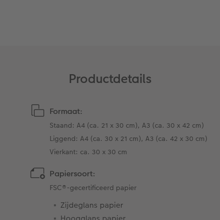
Alle extra's
Pasfoto's maken
Fotowedstrijden
Art Collection
Fotokiosk
CEWE Magazine
Ontwerpopties
Alle extra's
Tipa Awards
Productdetails
Tips voor fotoboeken
Opslag in CEWE myPhotos
Formaat:
Staand: A4 (ca. 21 x 30 cm), A3 (ca. 30 x 42 cm)
Liggend: A4 (ca. 30 x 21 cm), A3 (ca. 42 x 30 cm)
Vierkant: ca. 30 x 30 cm
Papiersoort:
FSC®-gecertificeerd papier
Zijdeglans papier
Hoogglans papier